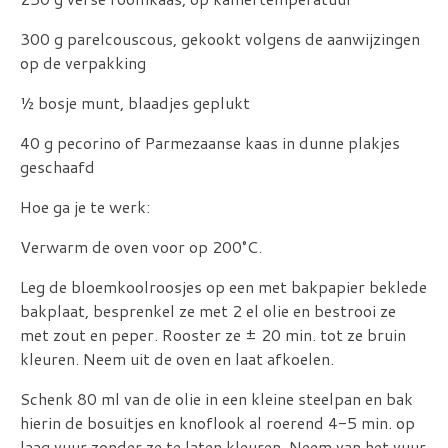
300 g parelcouscous, gekookt volgens de aanwijzingen
op de verpakking
½ bosje munt, blaadjes geplukt
40 g pecorino of Parmezaanse kaas in dunne plakjes
geschaafd
Hoe ga je te werk:
Verwarm de oven voor op 200°C.
Leg de bloemkoolroosjes op een met bakpapier beklede
bakplaat, besprenkel ze met 2 el olie en bestrooi ze
met zout en peper. Rooster ze ± 20 min. tot ze bruin
kleuren. Neem uit de oven en laat afkoelen.
Schenk 80 ml van de olie in een kleine steelpan en bak
hierin de bosuitjes en knoflook al roerend 4-5 min. op
laag vuur zonder ze te laten kleuren. Neem van het vuur