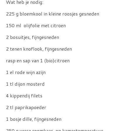
Wat heb je nodig:
225 g bloemkool in kleine roosjes gesneden
150 ml olijfolie met citroen
2 bosuitjes, fijngesneden
2 tenen knoflook, fijngesneden
rasp en sap van 1 (bio)citroen
1 el rode wijn azijn
1 tl dijon mosterd
4 kippendij filets
2 tl paprikapoeder
1 bosje dille, fijngesneden
250 g verse roomkaas, op kamertemperatuur