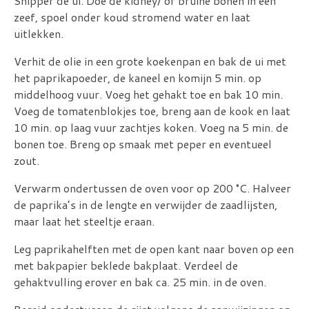
Snipper de ui. Doe de kidney/ of bruine bonen in een
zeef, spoel onder koud stromend water en laat
uitlekken.
Verhit de olie in een grote koekenpan en bak de ui met
het paprikapoeder, de kaneel en komijn 5 min. op
middelhoog vuur. Voeg het gehakt toe en bak 10 min.
Voeg de tomatenblokjes toe, breng aan de kook en laat
10 min. op laag vuur zachtjes koken. Voeg na 5 min. de
bonen toe. Breng op smaak met peper en eventueel
zout.
Verwarm ondertussen de oven voor op 200 °C. Halveer
de paprika’s in de lengte en verwijder de zaadlijsten,
maar laat het steeltje eraan.
Leg paprikahelften met de open kant naar boven op een
met bakpapier beklede bakplaat. Verdeel de
gehaktvulling erover en bak ca. 25 min. in de oven.