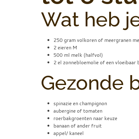
Wat heb j
250 gram volkoren of meergranen me
2 eieren M
500 ml melk (halfvol)
2 el zonnebloemolie of een vloeibaar
Gezonde b
spinazie en champignon
aubergine of tomaten
roerbakgroenten naar keuze
banaan of ander fruit
appel/ kaneel