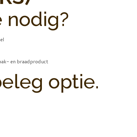
e nodig?
el
 bak- en braadproduct
eleg optie.