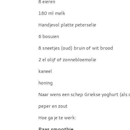
8 eieren
180 ml melk
Handjevol platte peterselie
6 bosuien
8 sneetjes (oud) bruin of wit brood
2 el olijf of zonnebloemolie
kaneel
honing
Naar wens een schep Griekse yoghurt (als di
peper en zout
Hoe ga je te werk:
Paas smoothie