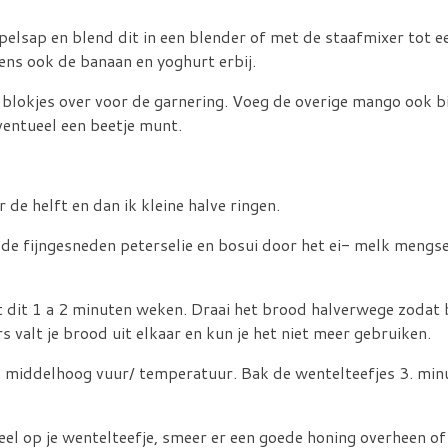
elsap en blend dit in een blender of met de staafmixer tot ee
ens ook de banaan en yoghurt erbij.
 blokjes over voor de garnering. Voeg de overige mango ook bi
entueel een beetje munt.
r de helft en dan ik kleine halve ringen.
 de fijngesneden peterselie en bosui door het ei- melk meng
t dit 1 a 2 minuten weken. Draai het brood halverwege zodat
 valt je brood uit elkaar en kun je het niet meer gebruiken.
 middelhoog vuur/ temperatuur. Bak de wentelteefjes 3. minu
neel op je wentelteefje, smeer er een goede honing overheen of